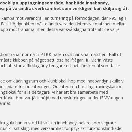
uvudsakliga upptagningsområde, har både innebandy,
 på varandras verksamhet som verkligen kan skilja sig åt.
en kämpa mot varandra i en turnering på förmiddagen, där P95 lag 1
. – Fast höjdpunkten måste ändå vara den intensiva matchen mellan
a upp mot tränarna, men dessa var svårslagna trots att de varje
ion tränar normalt i PTBK-hallen och har sina matcher i Hall of
g måste klubben på något sätt lösa hallfrågan. IF Marin Västs
ch att starta flicklag är ytterligare ett hett önskemål som faller
hade omklädningsrum och klubblokal ihop med innebandyn skulle vi
sledare för orienteringen. Orienterarna har idag träningskartor
gslokal för alla deltagare. Vi har ett bra samarbete med
er Karin. Hon var jättenöjd med uppslutningen under IFMV-dagen
annat.
ra gula banan stod till slut en innebandyspelare som segrare!
nik i sitt slag, med verksamhet för psykiskt funktionshindrade