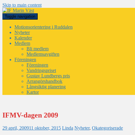
Skip to main content
Toggle navigation
Motionsorientering i Ruddalen
Nyheter
Kalender
Medlem
Bli medlem
Medlemsavgiften
Föreningen
Föreningen
Vandringspriset
Gustav Lundbergs pris
Arrangörshandbok
Långsiktig planering
Kartor
IFMV-dagen 2009
29 april, 2009
11 oktober, 2015
Linda
Nyheter
,
Okategoriserade