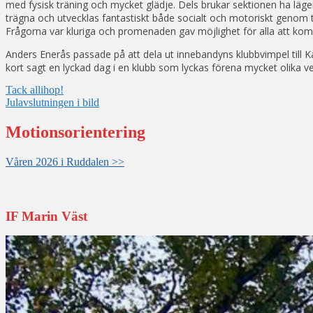
med fysisk träning och mycket glädje. Dels brukar sektionen ha läger
trägna och utvecklas fantastiskt både socialt och motoriskt genom
Frågorna var kluriga och promenaden gav möjlighet för alla att komm
Anders Enerås passade på att dela ut innebandyns klubbvimpel till
kort sagt en lyckad dag i en klubb som lyckas förena mycket olika
Inläggsnavigering
Tack allihop!
Julavslutningen i bild
Motionsorientering
Våren 2026 i Ruddalen >>
IF Marin Väst