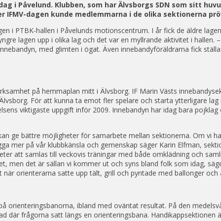
ubbdag i Påvelund. Klubben, som har Älvsborgs SDN som sitt h
 IFMV-dagen kunde medlemmarna i de olika sektionerna pröva
gen i PTBK-hallen i Påvelunds motionscentrum. I år fick de äldre lag
gre lagen upp i olika lag och det var en myllrande aktivitet i hallen
innebandyn, med glimten i ögat. Även innebandyföräldrarna fick ställ
erksamhet på hemmaplan mitt i Älvsborg. IF Marin Västs innebandysekt
i Älvsborg. För att kunna ta emot fler spelare och starta ytterligare la
elsens viktigaste uppgift inför 2009. Innebandyn har idag bara pojklag o
 kan ge bättre möjligheter för samarbete mellan sektionerna. Om vi 
gga mer på vår klubbkänsla och gemenskap säger Karin Elfman, sektion
er att samlas till veckovis träningar med både omklädning och samlin
, men det är sällan vi kommer ut och syns bland folk som idag, säg
 när orienterarna satte upp tält, grill och pyntade med ballonger och 
på orienteringsbanorna, ibland med oväntat resultat. På den medelsvå
r frågorna satt längs en orienteringsbana. Handikappsektionen är u