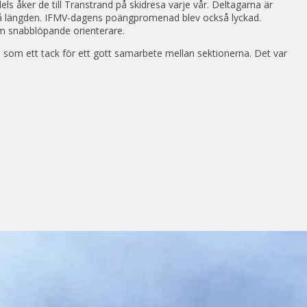
ls åker de till Transtrand på skidresa varje vår. Deltagarna är
 på längden. IFMV-dagens poängpromenad blev också lyckad.
om snabblöpande orienterare.
som ett tack för ett gott samarbete mellan sektionerna. Det var