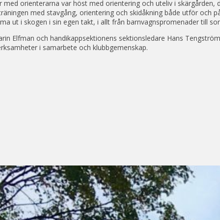
 med orienterarna var höst med orientering och uteliv i skärgården, de
 träningen med stavgång, orientering och skidåkning både utför och
a ut i skogen i sin egen takt, i allt från barnvagnspromenader till s
 Karin Elfman och handikappsektionens sektionsledare Hans Tengström 
 verksamheter i samarbete och klubbgemenskap.