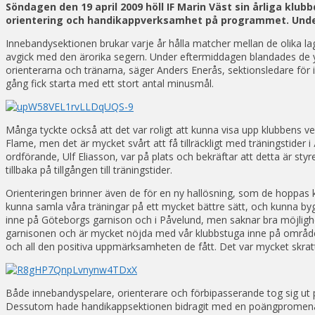
Söndagen den 19 april 2009 höll IF Marin Väst sin årliga kl
orientering och handikappverksamhet på programmet. Under
Innebandysektionen brukar varje år hålla matcher mellan de olika la
avgick med den ärorika segern. Under eftermiddagen blandades de yn
orienterarna och tränarna, säger Anders Enerås, sektionsledare för 
gång fick starta med ett stort antal minusmål.
Många tyckte också att det var roligt att kunna visa upp klubbens v
Flame, men det är mycket svårt att få tillräckligt med träningstider 
ordförande, Ulf Eliasson, var på plats och bekräftar att detta är styr
tillbaka på tillgången till träningstider.
Orienteringen brinner även de för en ny hallösning, som de hoppas
kunna samla våra träningar på ett mycket bättre sätt, och kunna by
inne på Göteborgs garnison och i Påvelund, men saknar bra möjlighet
garnisonen och är mycket nöjda med vår klubbstuga inne på området
och all den positiva uppmärksamheten de fått. Det var mycket skratt
Både innebandyspelare, orienterare och förbipasserande tog sig ut 
Dessutom hade handikappsektionen bidragit med en poängpromenad dä