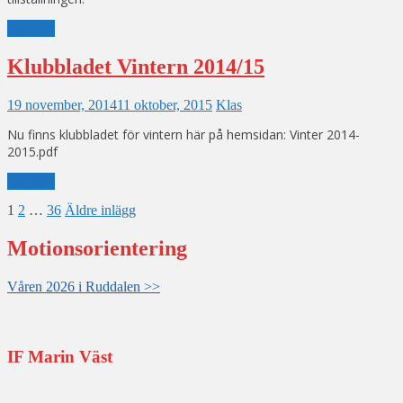
Läs mer
Klubbladet Vintern 2014/15
19 november, 2014
11 oktober, 2015
Klas
Nu finns klubbladet för vintern här på hemsidan: Vinter 2014-
2015.pdf
Läs mer
Sidnumrering
1
2
…
36
Äldre inlägg
för
Motionsorientering
inlägg
Våren 2026 i Ruddalen >>
IF Marin Väst