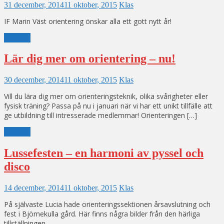
31 december, 2014
11 oktober, 2015
Klas
IF Marin Väst orientering önskar alla ett gott nytt år!
Läs mer
Lär dig mer om orientering – nu!
30 december, 2014
11 oktober, 2015
Klas
Vill du lära dig mer om orienteringsteknik, olika svårigheter eller
fysisk träning? Passa på nu i januari när vi har ett unikt tillfälle att
ge utbildning till intresserade medlemmar! Orienteringen […]
Läs mer
Lussefesten – en harmoni av pyssel och
disco
14 december, 2014
11 oktober, 2015
Klas
På självaste Lucia hade orienteringssektionen årsavslutning och
fest i Björnekulla gård. Här finns några bilder från den härliga
tillställningen.