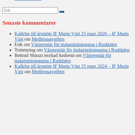
Sök
efter:
Senaste kommentarer
Kallelse till årsmöte IF Marin Väst 25 mars 2026 – IF Marin
Väst
om
Medlemsavgiften
Erik
om
Vårpremiär för tisdagsträningarna i Ruddalen
Tommytug
om
Vårpremiär för tisdagsträningarna i Ruddalen
Behrad Shirazi nezhad hashemi
om
Vårpremiär för
tisdagsträningarna i Ruddalen
Kallelse till årsmöte IF Marin Väst 25 mars 2024 – IF Marin
Väst
om
Medlemsavgiften