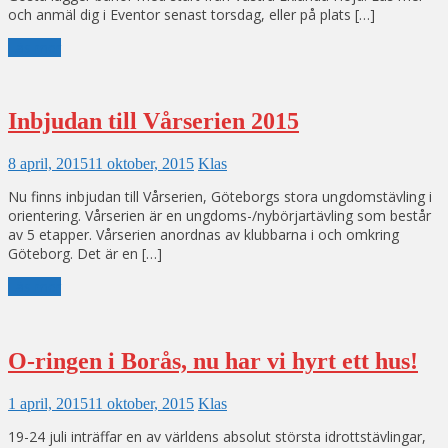
och anmäl dig i Eventor senast torsdag, eller på plats […]
Läs mer
Inbjudan till Vårserien 2015
8 april, 2015
11 oktober, 2015
Klas
Nu finns inbjudan till Vårserien, Göteborgs stora ungdomstävling i
orientering. Vårserien är en ungdoms-/nybörjartävling som består
av 5 etapper. Vårserien anordnas av klubbarna i och omkring
Göteborg. Det är en […]
Läs mer
O-ringen i Borås, nu har vi hyrt ett hus!
1 april, 2015
11 oktober, 2015
Klas
19-24 juli inträffar en av världens absolut största idrottstävlingar,