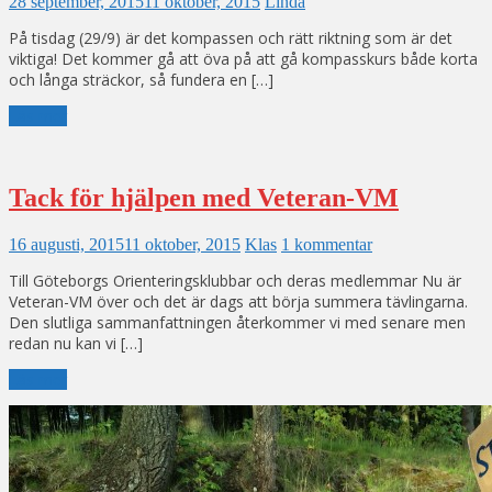
28 september, 2015
11 oktober, 2015
Linda
På tisdag (29/9) är det kompassen och rätt riktning som är det
viktiga! Det kommer gå att öva på att gå kompasskurs både korta
och långa sträckor, så fundera en […]
Läs mer
Tack för hjälpen med Veteran-VM
16 augusti, 2015
11 oktober, 2015
Klas
1 kommentar
Till Göteborgs Orienteringsklubbar och deras medlemmar Nu är
Veteran-VM över och det är dags att börja summera tävlingarna.
Den slutliga sammanfattningen återkommer vi med senare men
redan nu kan vi […]
Läs mer