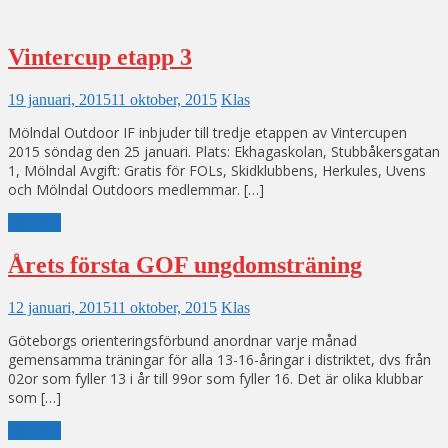
Vintercup etapp 3
19 januari, 2015
11 oktober, 2015
Klas
Mölndal Outdoor IF inbjuder till tredje etappen av Vintercupen
2015 söndag den 25 januari. Plats: Ekhagaskolan, Stubbåkersgatan
1, Mölndal Avgift: Gratis för FOLs, Skidklubbens, Herkules, Uvens
och Mölndal Outdoors medlemmar. […]
Läs mer
Årets första GOF ungdomsträning
12 januari, 2015
11 oktober, 2015
Klas
Göteborgs orienteringsförbund anordnar varje månad
gemensamma träningar för alla 13-16-åringar i distriktet, dvs från
02or som fyller 13 i år till 99or som fyller 16. Det är olika klubbar
som […]
Läs mer