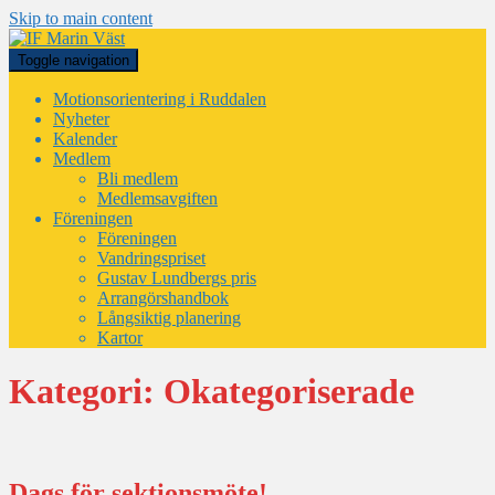
Skip to main content
Toggle navigation
Motionsorientering i Ruddalen
Nyheter
Kalender
Medlem
Bli medlem
Medlemsavgiften
Föreningen
Föreningen
Vandringspriset
Gustav Lundbergs pris
Arrangörshandbok
Långsiktig planering
Kartor
Kategori:
Okategoriserade
Dags för sektionsmöte!