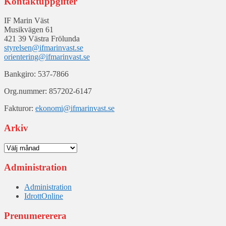
Kontaktuppgifter
IF Marin Väst
Musikvägen 61
421 39 Västra Frölunda
styrelsen@ifmarinvast.se
orientering@ifmarinvast.se
Bankgiro: 537-7866
Org.nummer: 857202-6147
Fakturor:
ekonomi@ifmarinvast.se
Arkiv
Arkiv
Administration
Administration
IdrottOnline
Prenumererera