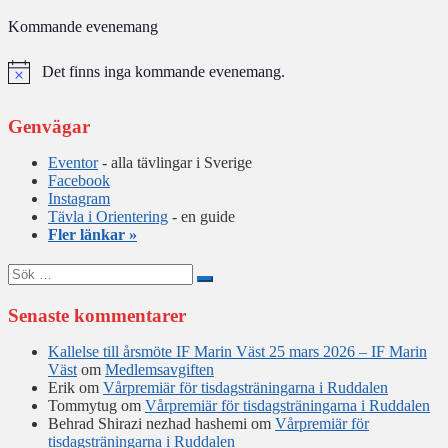
Kommande evenemang
Det finns inga kommande evenemang.
Notis
Genvägar
Eventor
- alla tävlingar i Sverige
Facebook
Instagram
Tävla i Orientering
- en guide
Fler länkar »
Sök
efter:
Senaste kommentarer
Kallelse till årsmöte IF Marin Väst 25 mars 2026 – IF Marin
Väst
om
Medlemsavgiften
Erik
om
Vårpremiär för tisdagsträningarna i Ruddalen
Tommytug
om
Vårpremiär för tisdagsträningarna i Ruddalen
Behrad Shirazi nezhad hashemi
om
Vårpremiär för
tisdagsträningarna i Ruddalen