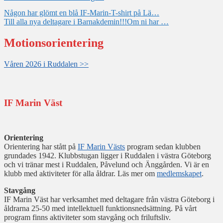
Inläggsnavigering
Någon har glömt en blå IF-Marin-T-shirt på Lä…
Till alla nya deltagare i Barnakdemin!!!Om ni har …
Motionsorientering
Våren 2026 i Ruddalen >>
IF Marin Väst
Orientering
Orientering har stått på
IF Marin Västs
program sedan klubben
grundades 1942. Klubbstugan ligger i Ruddalen i västra Göteborg
och vi tränar mest i Ruddalen, Påvelund och Änggården. Vi är en
klubb med aktiviteter för alla åldrar. Läs mer om
medlemskapet
.
Stavgång
IF Marin Väst har verksamhet med deltagare från västra Göteborg i
åldrarna 25-50 med intellektuell funktionsnedsättning. På vårt
program finns aktiviteter som stavgång och friluftsliv.