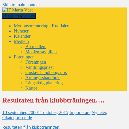
Skip to main content
Toggle navigation
Motionsorientering i Ruddalen
Nyheter
Kalender
Medlem
Bli medlem
Medlemsavgiften
Föreningen
Föreningen
Vandringspriset
Gustav Lundbergs pris
Arrangörshandbok
Långsiktig planering
Kartor
Resultaten från klubbträningen….
10 september, 2000
11 oktober, 2015
Importerare
Nyheter
,
Okategoriserade
Resultaten från klubbträningen.