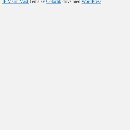
IF Marin Väst
Tema av
Colorlib
drivs med
WordPress