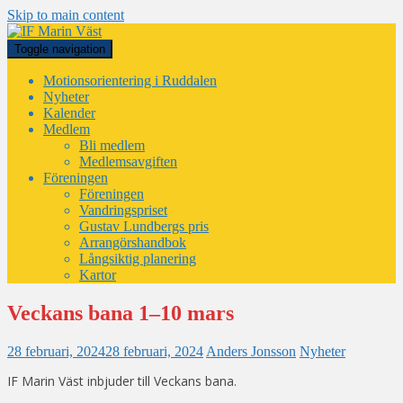
Skip to main content
Toggle navigation
Motionsorientering i Ruddalen
Nyheter
Kalender
Medlem
Bli medlem
Medlemsavgiften
Föreningen
Föreningen
Vandringspriset
Gustav Lundbergs pris
Arrangörshandbok
Långsiktig planering
Kartor
Veckans bana 1–10 mars
28 februari, 2024
28 februari, 2024
Anders Jonsson
Nyheter
IF Marin Väst inbjuder till Veckans bana.