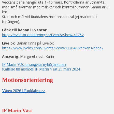
Veckans bana hänger ute 1–10 mars. Kontrollerna är utmärkta
med små skärmar med reflexer och kontrollnummer. Banan är 3
km.
Start och mål vid Ruddalens motionscentral (ej markerat i
terrängen).
Länk till banan i Eventor
:
https://eventor.orientering.se/Events/Show/48752
Livelox
: Banan finns på Livelox.
https://www.livelox.com/Events/Show/122046/Veckans-bana-
Ansvarig
: Margareta och Karin
Inläggsnavigering
IF Marin Väst arrangerar nybörjarkurser
Kallelse till årsmöte IF Marin Väst 25 mars 2024
Motionsorientering
Våren 2026 i Ruddalen >>
IF Marin Väst