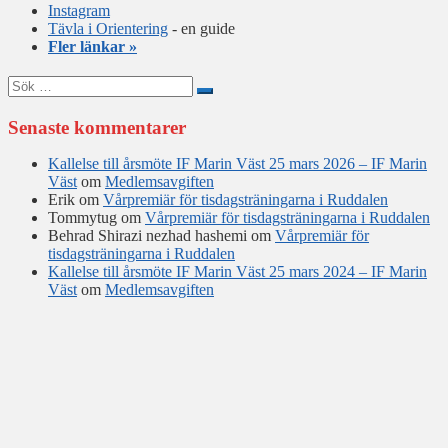
Instagram
Tävla i Orientering
- en guide
Fler länkar »
Sök
efter:
Senaste kommentarer
Kallelse till årsmöte IF Marin Väst 25 mars 2026 – IF Marin
Väst
om
Medlemsavgiften
Erik
om
Vårpremiär för tisdagsträningarna i Ruddalen
Tommytug
om
Vårpremiär för tisdagsträningarna i Ruddalen
Behrad Shirazi nezhad hashemi
om
Vårpremiär för
tisdagsträningarna i Ruddalen
Kallelse till årsmöte IF Marin Väst 25 mars 2024 – IF Marin
Väst
om
Medlemsavgiften