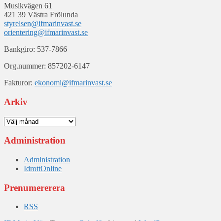
Musikvägen 61
421 39 Västra Frölunda
styrelsen@ifmarinvast.se
orientering@ifmarinvast.se
Bankgiro: 537-7866
Org.nummer: 857202-6147
Fakturor:
ekonomi@ifmarinvast.se
Arkiv
Arkiv
Administration
Administration
IdrottOnline
Prenumererera
RSS