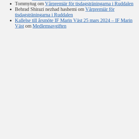
Tommytug
om
Vårpremiär för tisdagsträningarna i Ruddalen
Behrad Shirazi nezhad hashemi
om
Vårpremiär för
tisdagsträningarna i Ruddalen
Kallelse till årsmöte IF Marin Väst 25 mars 2024 – IF Marin
Väst
om
Medlemsavgiften