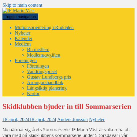
Skip to main content
Toggle navigation
Motionsorientering i Ruddalen
Nyheter
Kalender
Medlem
Bli medlem
Medlemsavgiften
Föreningen
Föreningen
Vandringspriset
Gustav Lundbergs pris
Arrangörshandbok
Långsiktig planering
Kartor
Skidklubben bjuder in till Sommarserien
18 april, 2024
18 april, 2024
Anders Jonsson
Nyheter
Nu närmar sig årets Sommarserie! IF Marin Väst är välkomna att
vara med på Skidklubbens sommarserie under 5 torsdagar i vår.