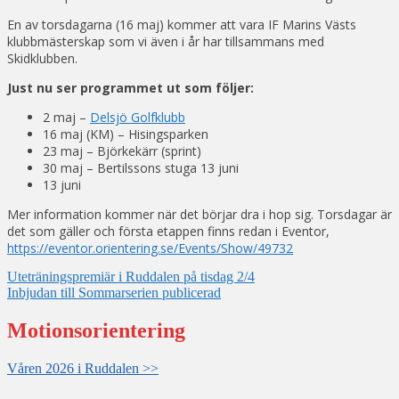
En av torsdagarna (16 maj) kommer att vara IF Marins Västs
klubbmästerskap som vi även i år har tillsammans med
Skidklubben.
Just nu ser programmet ut som följer:
2 maj –
Delsjö Golfklubb
16 maj (KM) – Hisingsparken
23 maj – Björkekärr (sprint)
30 maj – Bertilssons stuga 13 juni
13 juni
Mer information kommer när det börjar dra i hop sig. Torsdagar är
det som gäller och första etappen finns redan i Eventor,
https://eventor.orientering.se/Events/Show/49732
Inläggsnavigering
Uteträningspremiär i Ruddalen på tisdag 2/4
Inbjudan till Sommarserien publicerad
Motionsorientering
Våren 2026 i Ruddalen >>