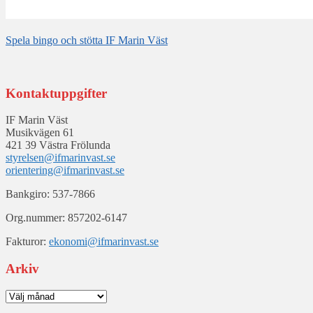
Spela bingo och stötta IF Marin Väst
Kontaktuppgifter
IF Marin Väst
Musikvägen 61
421 39 Västra Frölunda
styrelsen@ifmarinvast.se
orientering@ifmarinvast.se
Bankgiro: 537-7866
Org.nummer: 857202-6147
Fakturor:
ekonomi@ifmarinvast.se
Arkiv
Arkiv