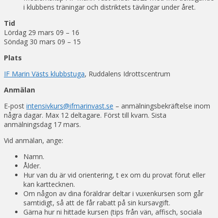
i klubbens träningar och distriktets tävlingar under året.
Tid
Lördag 29 mars 09 – 16
Söndag 30 mars 09 – 15
Plats
IF Marin Västs klubbstuga
, Ruddalens Idrottscentrum
Anmälan
E-post
intensivkurs@ifmarinvast.se
– anmälningsbekräftelse inom
några dagar. Max 12 deltagare. Först till kvarn. Sista
anmälningsdag 17 mars.
Vid anmälan, ange:
Namn.
Ålder.
Hur van du är vid orientering, t ex om du provat förut eller
kan karttecknen.
Om någon av dina föräldrar deltar i vuxenkursen som går
samtidigt, så att de får rabatt på sin kursavgift.
Gärna hur ni hittade kursen (tips från vän, affisch, sociala