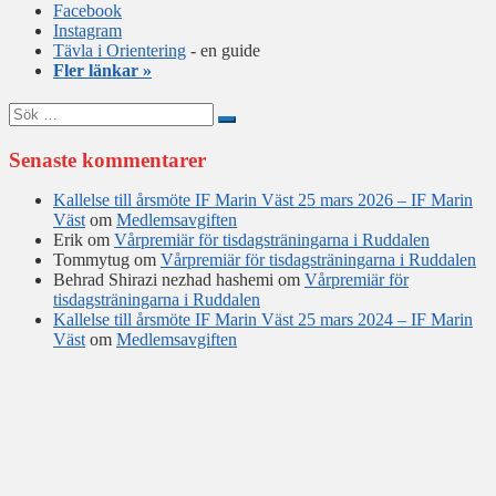
Facebook
Instagram
Tävla i Orientering
- en guide
Fler länkar »
Sök
efter:
Senaste kommentarer
Kallelse till årsmöte IF Marin Väst 25 mars 2026 – IF Marin
Väst
om
Medlemsavgiften
Erik
om
Vårpremiär för tisdagsträningarna i Ruddalen
Tommytug
om
Vårpremiär för tisdagsträningarna i Ruddalen
Behrad Shirazi nezhad hashemi
om
Vårpremiär för
tisdagsträningarna i Ruddalen
Kallelse till årsmöte IF Marin Väst 25 mars 2024 – IF Marin
Väst
om
Medlemsavgiften