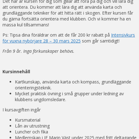
Det här är kursen för dig som gillar att röra på dig och vill lära dig
att orientera. Du kommer att lära dig att använda karta och
grundläggande tekniker för att hitta rätt i skogen. Efter kursen får
du gärna fortsätta orientera med klubben. Och vi kommer ha en
massa kul tillsammans!
Ps: Tipsa dina föräldrar om att de får 200 kr rabatt på
Intensivkurs
för vuxna nybörjare 28 – 30 mars 2025
som går samtidigt!
Från 9 år.
Inga förkunskaper behövs.
Kursinnehåll
Kartkunskap, använda karta och kompass, grundläggande
orienteringsteknik.
Mycket praktisk övning i små grupper under ledning av
klubbens ungdomsledare.
I kursavgiften ingår
Kursmaterial
Lån av utrustning
Luncher och fika
Medlemskap i IF Marin Väst under 2025 med fritt deltagande