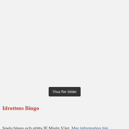
Visa fler bilder
Idrottens Bingo
Spela bingo och stötta IF Marin Väst.
Mer information här
.