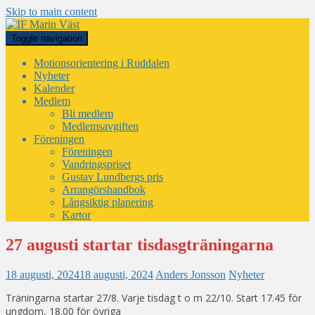
Skip to main content
Toggle navigation
Motionsorientering i Ruddalen
Nyheter
Kalender
Medlem
Bli medlem
Medlemsavgiften
Föreningen
Föreningen
Vandringspriset
Gustav Lundbergs pris
Arrangörshandbok
Långsiktig planering
Kartor
27 augusti startar tisdasgträningarna
18 augusti, 2024
18 augusti, 2024
Anders Jonsson
Nyheter
Träningarna startar 27/8. Varje tisdag t o m 22/10. Start 17.45 för
ungdom, 18.00 för övriga