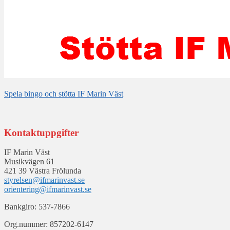
Spela bingo och stötta IF Marin Väst
Kontaktuppgifter
IF Marin Väst
Musikvägen 61
421 39 Västra Frölunda
styrelsen@ifmarinvast.se
orientering@ifmarinvast.se
Bankgiro: 537-7866
Org.nummer: 857202-6147