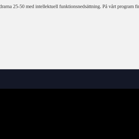
arna 25-50 med intellektuell funktionsnedsättning. På vårt program finn