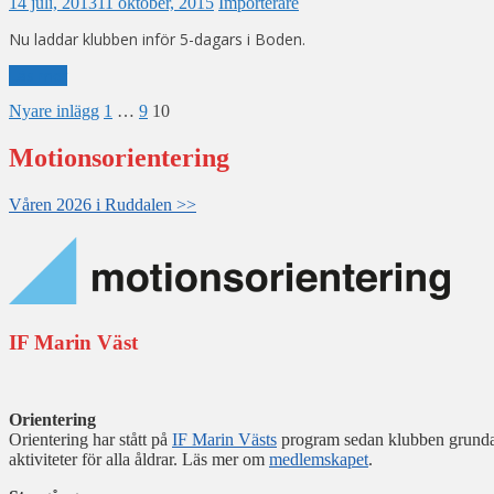
14 juli, 2013
11 oktober, 2015
Importerare
Nu laddar klubben inför 5-dagars i Boden.
Läs mer
Sidnumrering
Nyare inlägg
1
…
9
10
för
Motionsorientering
inlägg
Våren 2026 i Ruddalen >>
IF Marin Väst
Orientering
Orientering har stått på
IF Marin Västs
program sedan klubben grundad
aktiviteter för alla åldrar. Läs mer om
medlemskapet
.