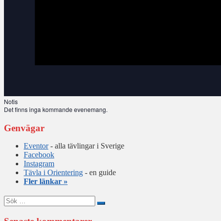
Notis
Det finns inga kommande evenemang.
Genvägar
Eventor
- alla tävlingar i Sverige
Facebook
Instagram
Tävla i Orientering
- en guide
Fler länkar »
Sök
efter: