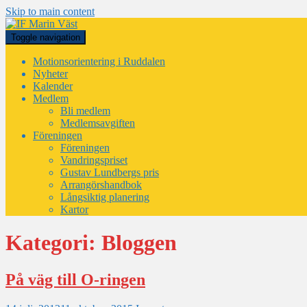
Skip to main content
Toggle navigation
Motionsorientering i Ruddalen
Nyheter
Kalender
Medlem
Bli medlem
Medlemsavgiften
Föreningen
Föreningen
Vandringspriset
Gustav Lundbergs pris
Arrangörshandbok
Långsiktig planering
Kartor
Kategori:
Bloggen
På väg till O-ringen