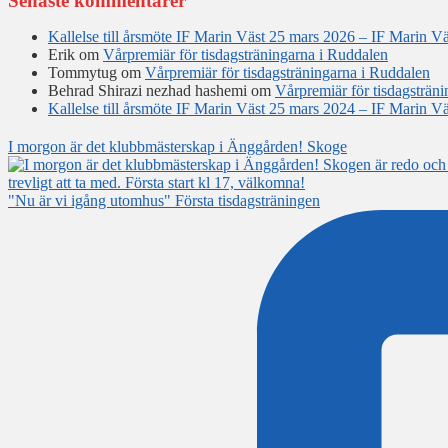
Senaste kommentarer
Kallelse till årsmöte IF Marin Väst 25 mars 2026 – IF Marin Vä
Erik
om
Vårpremiär för tisdagsträningarna i Ruddalen
Tommytug
om
Vårpremiär för tisdagsträningarna i Ruddalen
Behrad Shirazi nezhad hashemi
om
Vårpremiär för tisdagsträn
Kallelse till årsmöte IF Marin Väst 25 mars 2024 – IF Marin Vä
I morgon är det klubbmästerskap i Änggården! Skoge
"Nu är vi igång utomhus" Första tisdagsträningen